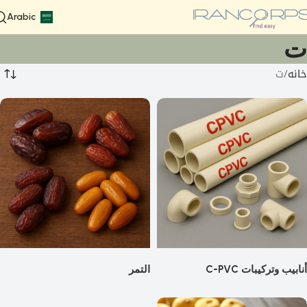
Arabic
ت
خانه
ت
أنابيب وتركيبات C-PVC
التمر