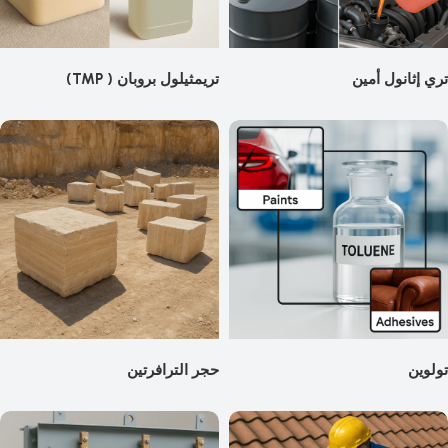
تري إثانول أمين
تريمثيلول بروبان ( TMP)
تولوين
حجر الترافرتين