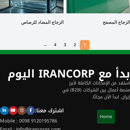
الزجاج المصفح
الزجاج المضاد للرصاص
→
4
3
2
1
بدأ مع IRANCORP اليوم
استفد من الإمكانات الكاملة لأبرز
منصة أعمال بين الشركات (B2B) في
إيران. ابدأ الآن مجانًا.
اشترك معنا:
Home
Mobile : 0098 9120195786
Email :
info@irancorps.com