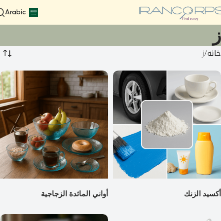
Arabic
ز
خانه
ز
أكسيد الزنك
أواني المائدة الزجاجية