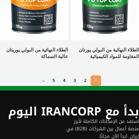
الطلاء النهائية من البولي یورتان
الطلاء النهائية من البولي یوریثان
المقاومة للمواد الكيميائية
عالية السماكة
→
5
4
3
2
1
بدأ مع IRANCORP اليوم
استفد من الإمكانات الكاملة لأبرز
منصة أعمال بين الشركات (B2B) في
إيران. ابدأ الآن مجانًا.