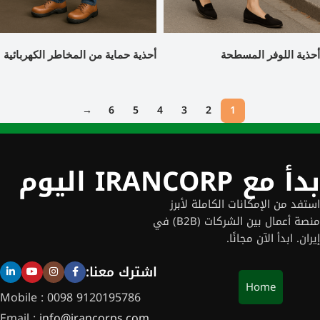
أحذية اللوفر المسطحة
أحذية حماية من المخاطر الكهربائية
→
6
5
4
3
2
1
بدأ مع IRANCORP اليوم
استفد من الإمكانات الكاملة لأبرز
منصة أعمال بين الشركات (B2B) في
إيران. ابدأ الآن مجانًا.
اشترك معنا:
Home
Mobile : 0098 9120195786
Email :
info@irancorps.com